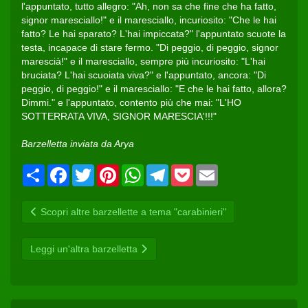
l'appuntato, tutto allegro: "Ah, non sa che fine che ha fatto,
signor maresciallo!" e il maresciallo, incuriosito: "Che le hai
fatto? Le hai sparato? L'hai impiccata?" l'appuntato scuote la
testa, incapace di stare fermo. "Di peggio, di peggio, signor
marescià!" e il maresciallo, sempre più incuriosito: "L'hai
bruciata? L'hai scuoiata viva?" e l'appuntato, ancora: "Di
peggio, di peggio!" e il maresciallo: "E che le hai fatto, allora?
Dimmi." e l'appuntato, contento più che mai: "L'HO
SOTTERRATA VIVA, SIGNOR MARESCIA'!!!"
Barzelletta inviata da Arya
Condividi
Facebook
Twitter
Pinterest
WhatsApp
Telegram
Pocket
Email
Scopri altre barzellette a tema "carabinieri"
Leggi un'altra barzelletta