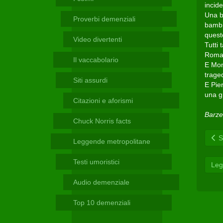
Telegram
incide
Una b
Proverbi demenziali
bambi
quest
Video divertenti
Tutti 
Roma 
Il vaccabolario
E Mon
trage
Siti assurdi
E Pie
una gr
Citazioni e aforismi
Barzel
Chuck Norris facts
Sc
Leggende metropolitane
Testi umoristici
Leg
Audio demenziale
Top 10 demenziali