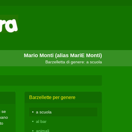
Mario Monti (alias MariE Monti)
Barzelletta di genere: a scuola
Barzellette per genere
i se
a scuola
 mano
al bar
to
animali