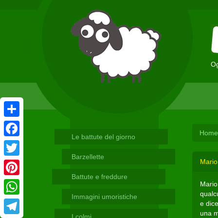
Og
Condividi
Home
Le battute del giorno
Facebook
Barzellette
Mario
Twitter
Battute e freddure
Pinterest
Mario 
qualc
Immagini umoristiche
WhatsApp
e dice
una m
I colmi