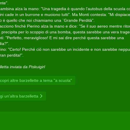
nte".
ambina alza la mano: "Una tragedia è quando l'autobus della scuola c
ni cade in un burrone e muoiono tutti". Ma Monti contesta: "Mi dispiace
o è quello che noi chiamiamo una `Grande Perdità".
tacciono finchè Pierino alza la mano e dice: "Se il suo aereo mentre rito
precipita per lo scoppio di una bomba, questa sarebbe una vera trage
ti: "Perfetto, meraviglioso! E mi sai dire perché questa sarebbe una
dia?".
rino: "Certo! Perché ciò non sarebbe un incidente e non sarebbe neppu
an perdita!".
letta inviata da Piskuigirl
opri altre barzellette a tema "a scuola"
gi un'altra barzelletta