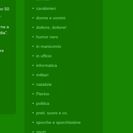
carabinieri
on 50
,
donne e uomini
rna a
dottore, dottore!
dia".
humor nero
in manicomio
re
in ufficio
informatica
militari
natalizie
Pierino
politica
preti. suore e co.
sporche e sporchissime
sport