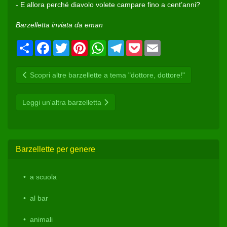
- E allora perché diavolo volete campare fino a cent’anni?
Barzelletta inviata da eman
Condividi
Facebook
Twitter
Pinterest
WhatsApp
Telegram
Pocket
Email
Scopri altre barzellette a tema "dottore, dottore!"
Leggi un'altra barzelletta
Barzellette per genere
a scuola
al bar
animali