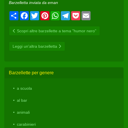
Barzelletta inviata da eman
Condividi
Facebook
Twitter
Pinterest
WhatsApp
Telegram
Pocket
Email
Scopri altre barzellette a tema "humor nero"
Leggi un'altra barzelletta
Barzellette per genere
a scuola
al bar
animali
carabinieri