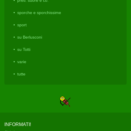
preti. suore e co.
sporche e sporchissime
sport
su Berlusconi
su Totti
varie
tutte
INFORMATI!