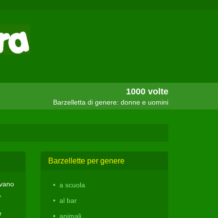
1000 volte
Barzelletta di genere: donne e uomini
Barzellette per genere
ovano
a scuola
,
al bar
e
animali