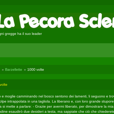
ni gregge ha il suo leader
Barzellette
1000 volte
volte
o e moglie camminando nel bosco sentono dei lamenti, li seguono e tr
lpe intrappolata in una tagliola. La liberano e, con loro grande stupore
 si mette a parlare: - Grazie per avermi liberato, per dimostrare la mia
tudine esaudirò due desideri a testa, ma sappiate che ciò che chiederet