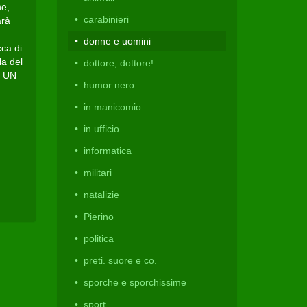
he,
carabinieri
arà
donne e uomini
cca di
la del
dottore, dottore!
e UN
humor nero
in manicomio
in ufficio
informatica
militari
natalizie
Pierino
politica
preti. suore e co.
sporche e sporchissime
sport