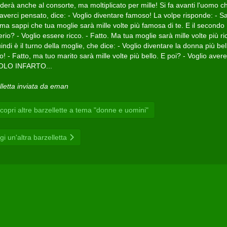
erà anche al consorte, ma moltiplicato per mille! Si fa avanti l'uomo c
averci pensato, dice: - Voglio diventare famoso! La volpe risponde: - S
 ma sappi che tua moglie sarà mille volte più famosa di te. E il secondo
rio? - Voglio essere ricco. - Fatto. Ma tua moglie sarà mille volte più ri
indi è il turno della moglie, che dice: - Voglio diventare la donna più bel
 - Fatto, ma tuo marito sarà mille volte più bello. E poi? - Voglio aver
OLO INFARTO...
lletta inviata da eman
opri altre barzellette a tema "donne e uomini"
gi un'altra barzelletta