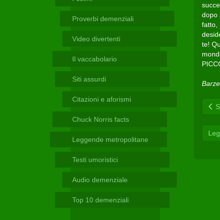
Telegram
succed
dopo 
Proverbi demenziali
fatto,
deside
Video divertenti
te! Qu
mondo!
Il vaccabolario
PICC
Siti assurdi
Barze
Citazioni e aforismi
Sc
Chuck Norris facts
Leg
Leggende metropolitane
Testi umoristici
Audio demenziale
Top 10 demenziali