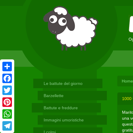
Og
Condividi
Home
Le battute del giorno
Facebook
Barzellette
1000 
Twitter
Battute e freddure
Pinterest
Marit
una vo
Immagini umoristiche
WhatsApp
questa
grati
I colmi