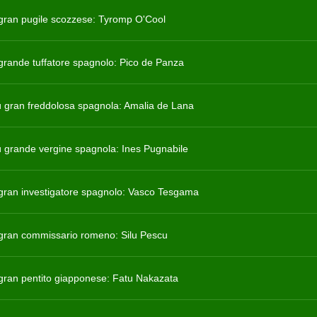
ù gran pugile scozzese: Tyromp O'Cool
ù grande tuffatore spagnolo: Pico de Panza
ù gran freddolosa spagnola: Amalia de Lana
ù grande vergine spagnola: Ines Pugnabile
ù gran investigatore spagnolo: Vasco Tesgama
ù gran commissario romeno: Silu Pescu
ù gran pentito giapponese: Fatu Nakazata