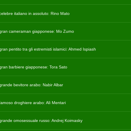
 celebre italiano in assoluto: Rino Mato
ù gran cameraman giapponese: Mo Zumo
 gran pentito tra gli estremisti islamici: Ahmed Ispiash
ù gran barbiere giapponese: Tora Sato
 grande bevitore arabo: Nabir Albar
 famoso droghiere arabo: Alì Mentari
ù grande omosessuale russo: Andrej Koimasky