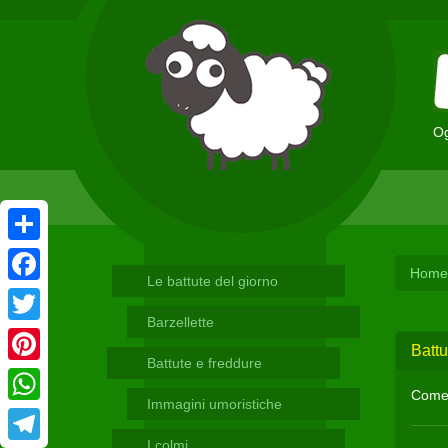
Og
Condividi
Home
Le battute del giorno
Facebook
Barzellette
Twitter
Battu
Battute e freddure
Pinterest
Come 
Immagini umoristiche
WhatsApp
I colmi