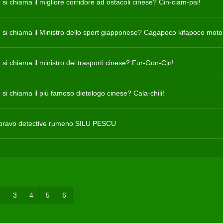
si chiama il migliore corridore ad ostacoli cinese? Cin-ciam-pai!
si chiama il Ministro dello sport giapponese? Cagapoco kifapoco moto
si chiama il ministro dei trasporti cinese? Fur-Gon-Cin!
si chiama il più famoso dietologo cinese? Cala-chili!
ù bravo detective rumeno SILU PESCU
2
3
4
5
6