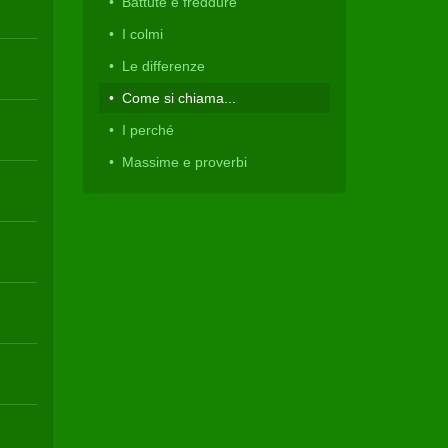
Battute e freddure
I colmi
Le differenze
Come si chiama...
I perché
Massime e proverbi