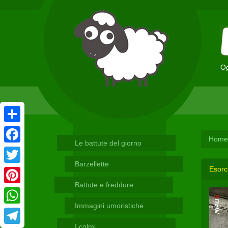
Og
Condividi
Home
Le battute del giorno
Facebook
Barzellette
Esorc
Twitter
Battute e freddure
Pinterest
Immagini umoristiche
WhatsApp
I colmi