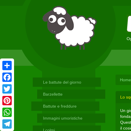
Og
Condividi
Home
Le battute del giorno
Facebook
Barzellette
Lo squ
Twitter
Battute e freddure
Pinterest
Un gi
fonda 
Immagini umoristiche
WhatsApp
Quest
il cos
I colmi