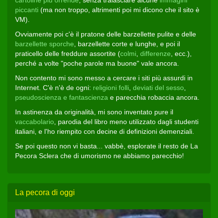
cartoline più orrende
, senza tralasciare alcune
immagini
piccanti
(ma non troppo, altrimenti poi mi dicono che il sito è
VM).
Ovviamente poi c'è il pratone delle barzellette pulite e delle
barzellette sporche
, barzellette corte e lunghe, e poi il
praticello delle freddure assortite (
colmi
,
differenze
, ecc.),
perché a volte "poche parole ma buone" vale ancora.
Non contento mi sono messo a cercare i siti più assurdi in
Internet. C'è n'è de ogni:
religioni folli
,
deviati del sesso
,
pseudoscienza e fantascienza
e parecchia robaccia ancora.
In astinenza da originalità, mi sono inventato pure il
vaccabolario
, parodia del libro meno utilizzato dagli studenti
italiani, e l'ho riempito con decine di definizioni demenziali.
Se poi questo non vi basta... vabbè, esplorate il resto de La
Pecora Sclera che di umorismo ne abbiamo parecchio!
La pecora di oggi