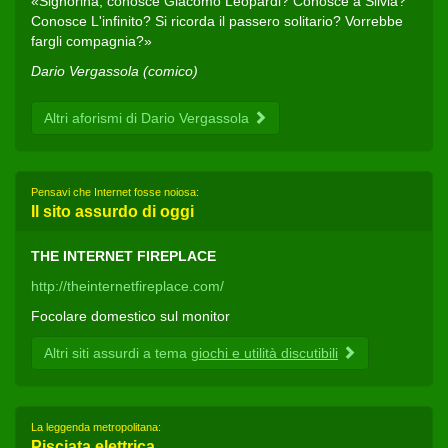
«Signorina, conosce Giacomo Leopardi? Conosce a Silvia?
Conosce L'infinito? Si ricorda il passero solitario? Vorrebbe
fargli compagnia?»
Dario Vergassola (comico)
Altri aforismi di Dario Vergassola
Pensavi che Internet fosse noiosa:
Il sito assurdo di oggi
THE INTERNET FIREPLACE
http://theinternetfireplace.com/
Focolare domestico sul monitor
Altri siti assurdi a tema
giochi e utilità discutibili
La leggenda metropolitana:
Pisciata elettrica