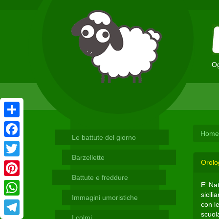
Og
Condividi
Home
Le battute del giorno
Facebook
Barzellette
Orolo
Twitter
Battute e freddure
Pinterest
E' Na
sicili
Immagini umoristiche
WhatsApp
con l
scuol
I colmi