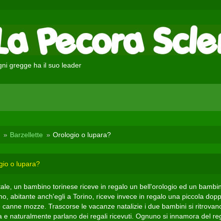
ni gregge ha il suo leader
Barzellette
Orologio o lupara?
gio o lupara?
tale, un bambino torinese riceve in regalo un bell'orologio ed un bambi
ano, abitante anch'egli a Torino, riceve invece in regalo una piccola dopp
e canne mozze. Trascorse le vacanze natalizie i due bambini si ritrovan
a e naturalmente parlano dei regali ricevuti. Ognuno si innamora del re