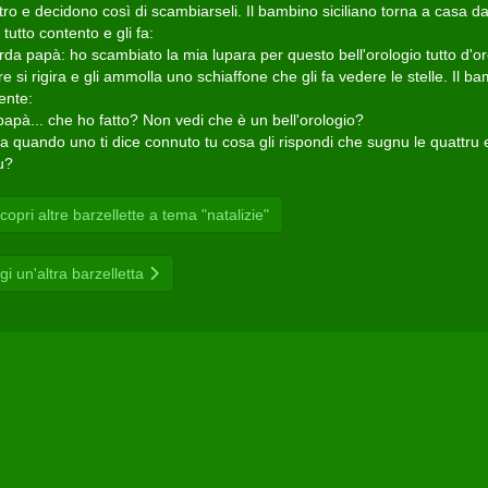
ltro e decidono così di scambiarseli. Il bambino siciliano torna a casa da
tutto contento e gli fa:
rda papà: ho scambiato la mia lupara per questo bell'orologio tutto d'or
re si rigira e gli ammolla uno schiaffone che gli fa vedere le stelle. Il b
ente:
papà... che ho fatto? Non vedi che è un bell'orologio?
ma quando uno ti dice connuto tu cosa gli rispondi che sugnu le quattru 
tu?
opri altre barzellette a tema "natalizie"
gi un'altra barzelletta