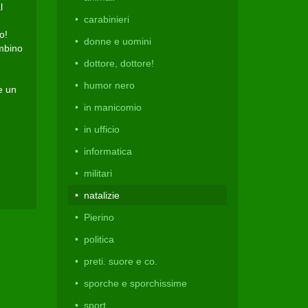
l
carabinieri
o!
donne e uomini
ambino
dottore, dottore!
humor nero
e un
in manicomio
in ufficio
informatica
militari
natalizie
Pierino
politica
preti. suore e co.
sporche e sporchissime
sport