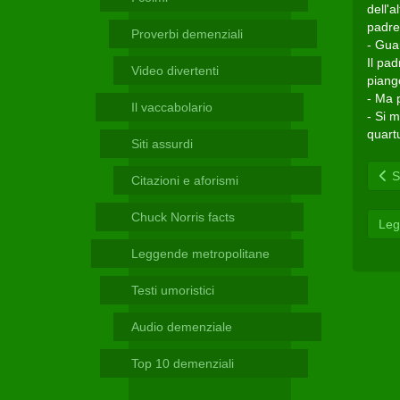
Telegram
dell'a
padre 
Proverbi demenziali
- Gua
Il pad
Video divertenti
piang
- Ma 
Il vaccabolario
- Si 
quar
Siti assurdi
Sc
Citazioni e aforismi
Chuck Norris facts
Leg
Leggende metropolitane
Testi umoristici
Audio demenziale
Top 10 demenziali