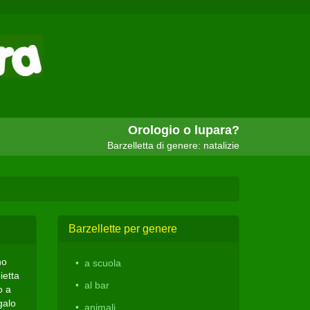
Orologio o lupara?
Barzelletta di genere: natalizie
Barzellette per genere
no
a scuola
ietta
al bar
o a
galo
animali